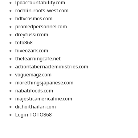
lpdaccountability.com
rochlin-roots-west.com
hdtvcosmos.com
promedpersonnel.com
dreyfussir.com
toto868
hiveozark.com
thelearningcafe.net
actiontabernacleministries.com
voguemagz.com
morethingsjapanese.com
nabatifoods.com
majesticamericaline.com
dichoithailan.com
Login TOTO868