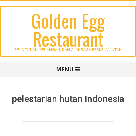
Skip
Golden Egg
to
content
Restaurant
PENDIDIKAN, KEUANGAN, DAN OLAHRAGA BERKELANJUTAN
Primary
MENU
Navigation
Menu
pelestarian hutan Indonesia