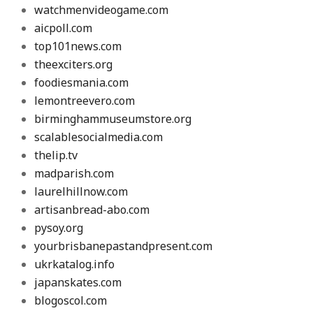
watchmenvideogame.com
aicpoll.com
top101news.com
theexciters.org
foodiesmania.com
lemontreevero.com
birminghammuseumstore.org
scalablesocialmedia.com
thelip.tv
madparish.com
laurelhillnow.com
artisanbread-abo.com
pysoy.org
yourbrisbanepastandpresent.com
ukrkatalog.info
japanskates.com
blogoscol.com