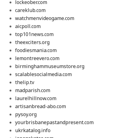
lockeober.com
careklub.com
watchmenvideogame.com
aicpoll.com
top101news.com
theexciters.org
foodiesmania.com
lemontreevero.com
birminghammuseumstore.org
scalablesocialmedia.com
thelip.tv
madparish.com
laurelhillnow.com
artisanbread-abo.com
pysoy.org
yourbrisbanepastandpresent.com
ukrkatalog.info