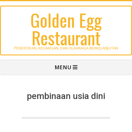
Skip
Golden Egg
to
content
Restaurant
PENDIDIKAN, KEUANGAN, DAN OLAHRAGA BERKELANJUTAN
Primary
MENU
Navigation
Menu
pembinaan usia dini