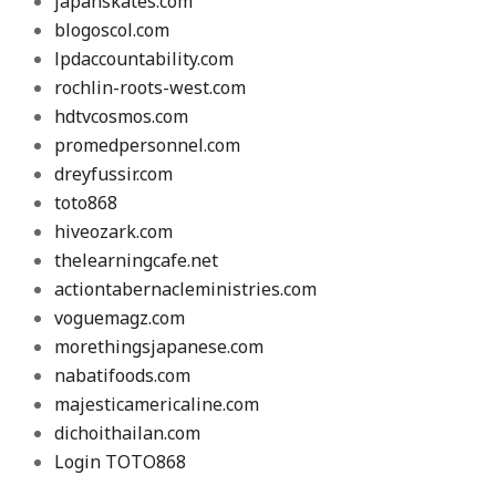
japanskates.com
blogoscol.com
lpdaccountability.com
rochlin-roots-west.com
hdtvcosmos.com
promedpersonnel.com
dreyfussir.com
toto868
hiveozark.com
thelearningcafe.net
actiontabernacleministries.com
voguemagz.com
morethingsjapanese.com
nabatifoods.com
majesticamericaline.com
dichoithailan.com
Login TOTO868