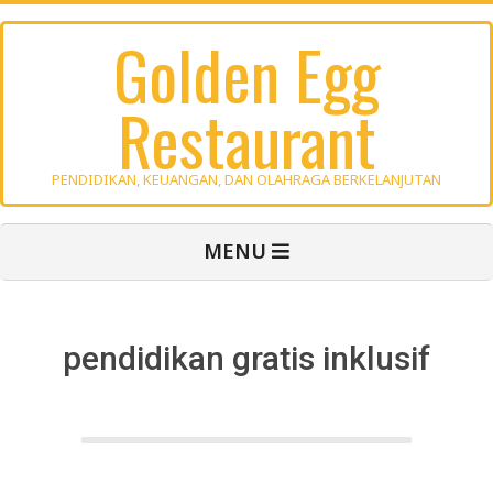
Skip
Golden Egg
to
content
Restaurant
PENDIDIKAN, KEUANGAN, DAN OLAHRAGA BERKELANJUTAN
Primary
MENU
Navigation
Menu
pendidikan gratis inklusif