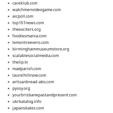
careklub.com
watchmenvideogame.com
aicpoll.com
top101news.com
theexciters.org
foodiesmania.com
lemontreevero.com
birminghammuseumstore.org
scalablesocialmedia.com
thelip.tv
madparish.com
laurelhillnow.com
artisanbread-abo.com
pysoy.org
yourbrisbanepastandpresent.com
ukrkatalog.info
japanskates.com