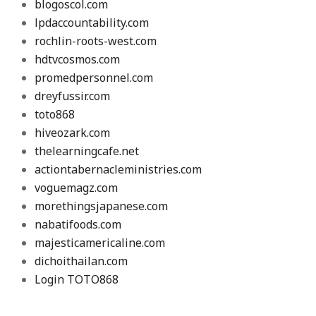
blogoscol.com
lpdaccountability.com
rochlin-roots-west.com
hdtvcosmos.com
promedpersonnel.com
dreyfussir.com
toto868
hiveozark.com
thelearningcafe.net
actiontabernacleministries.com
voguemagz.com
morethingsjapanese.com
nabatifoods.com
majesticamericaline.com
dichoithailan.com
Login TOTO868