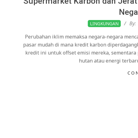
Supermarket Karbon dan Jerat
Nega
2026-
By:
LINGKUNGAN
02-
Perubahan iklim memaksa negara-negara mencar
01
pasar mudah di mana kredit karbon diperdagangk
kredit ini untuk offset emisi mereka, sementa
hutan atau energi terba
CO