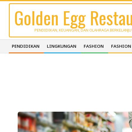
Skip
Golden Egg Restau
to
content
PENDIDIKAN, KEUANGAN, DAN OLAHRAGA BERKELANJ
PENDIDIKAN
LINGKUNGAN
FASHION
FASHION
Primary
Navigation
Menu