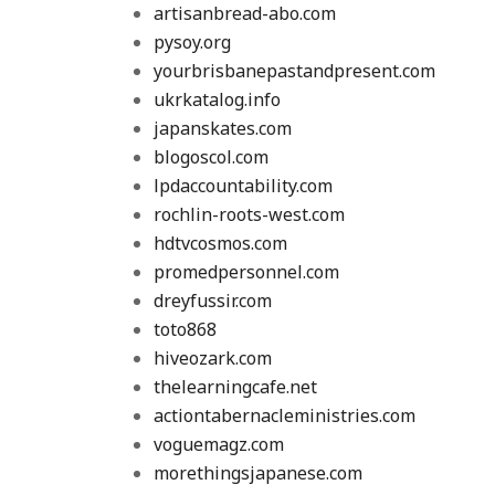
artisanbread-abo.com
pysoy.org
yourbrisbanepastandpresent.com
ukrkatalog.info
japanskates.com
blogoscol.com
lpdaccountability.com
rochlin-roots-west.com
hdtvcosmos.com
promedpersonnel.com
dreyfussir.com
toto868
hiveozark.com
thelearningcafe.net
actiontabernacleministries.com
voguemagz.com
morethingsjapanese.com