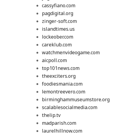
cassyfiano.com
pagdigital.org
zinger-soft.com
islandtimes.us
lockeober.com
careklub.com
watchmenvideogame.com
aicpoll.com
top101news.com
theexciters.org
foodiesmania.com
lemontreevero.com
birminghammuseumstore.org
scalablesocialmedia.com
thelip.tv
madparish.com
laurelhillnow.com