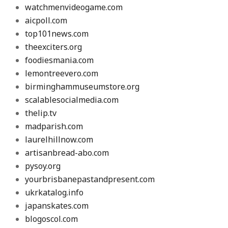
watchmenvideogame.com
aicpoll.com
top101news.com
theexciters.org
foodiesmania.com
lemontreevero.com
birminghammuseumstore.org
scalablesocialmedia.com
thelip.tv
madparish.com
laurelhillnow.com
artisanbread-abo.com
pysoy.org
yourbrisbanepastandpresent.com
ukrkatalog.info
japanskates.com
blogoscol.com