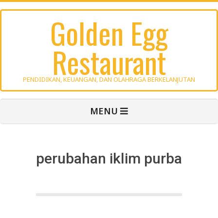
Skip
Golden Egg
to
content
Restaurant
PENDIDIKAN, KEUANGAN, DAN OLAHRAGA BERKELANJUTAN
Primary
MENU
Navigation
Menu
perubahan iklim purba