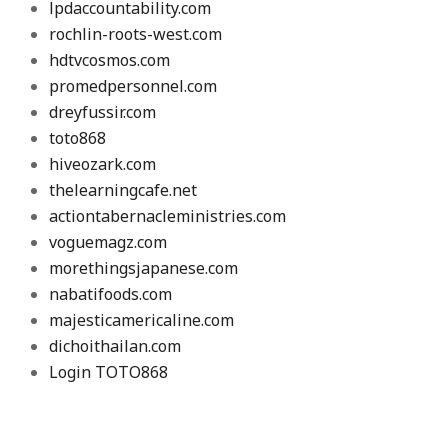
lpdaccountability.com
rochlin-roots-west.com
hdtvcosmos.com
promedpersonnel.com
dreyfussir.com
toto868
hiveozark.com
thelearningcafe.net
actiontabernacleministries.com
voguemagz.com
morethingsjapanese.com
nabatifoods.com
majesticamericaline.com
dichoithailan.com
Login TOTO868