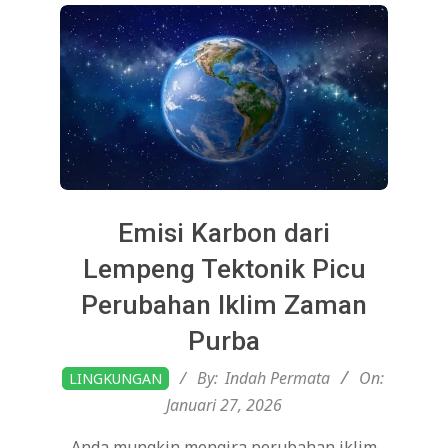
Emisi Karbon dari
Lempeng Tektonik Picu
Perubahan Iklim Zaman
Purba
2026-
By:
Indah Permata
On:
LINGKUNGAN
01-
Januari 27, 2026
27
Anda mungkin mengira perubahan iklim