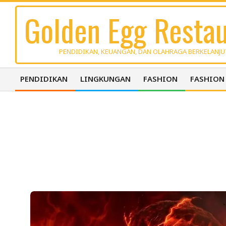
Skip
Golden Egg Restau
to
content
PENDIDIKAN, KEUANGAN, DAN OLAHRAGA BERKELANJ
PENDIDIKAN
LINGKUNGAN
FASHION
FASHION
Primary
Navigation
Menu