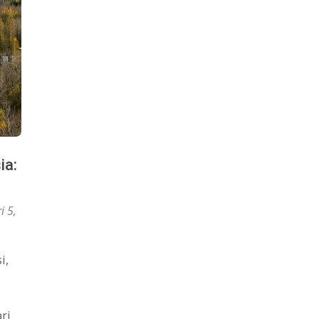
ia:
i 5,
i,
ri