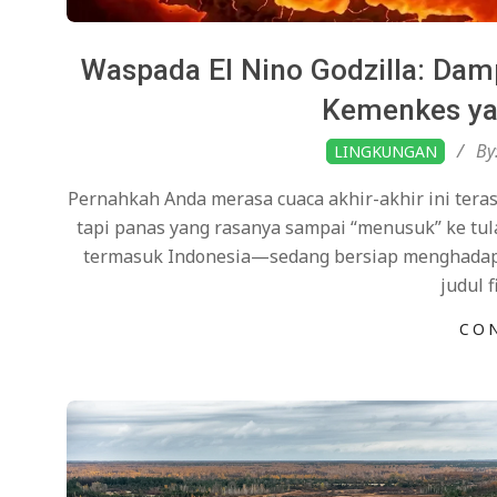
Waspada El Nino Godzilla: Dam
Kemenkes ya
2026-
By
LINGKUNGAN
04-
Pernahkah Anda merasa cuaca akhir-akhir ini tera
13
tapi panas yang rasanya sampai “menusuk” ke tul
termasuk Indonesia—sedang bersiap menghadapi a
judul 
CO