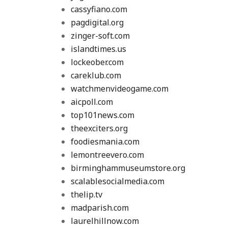
cassyfiano.com
pagdigital.org
zinger-soft.com
islandtimes.us
lockeober.com
careklub.com
watchmenvideogame.com
aicpoll.com
top101news.com
theexciters.org
foodiesmania.com
lemontreevero.com
birminghammuseumstore.org
scalablesocialmedia.com
thelip.tv
madparish.com
laurelhillnow.com