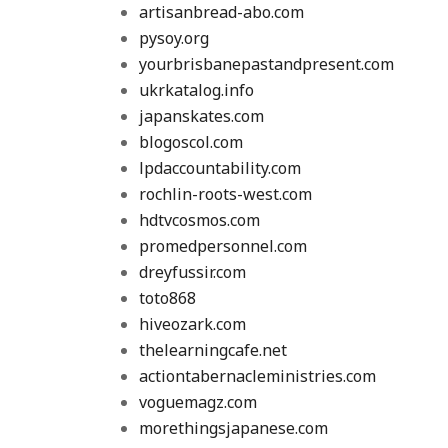
artisanbread-abo.com
pysoy.org
yourbrisbanepastandpresent.com
ukrkatalog.info
japanskates.com
blogoscol.com
lpdaccountability.com
rochlin-roots-west.com
hdtvcosmos.com
promedpersonnel.com
dreyfussir.com
toto868
hiveozark.com
thelearningcafe.net
actiontabernacleministries.com
voguemagz.com
morethingsjapanese.com