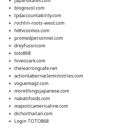
japanskates.com
blogoscol.com
lpdaccountability.com
rochlin-roots-west.com
hdtvcosmos.com
promedpersonnel.com
dreyfussir.com
toto868
hiveozark.com
thelearningcafe.net
actiontabernacleministries.com
voguemagz.com
morethingsjapanese.com
nabatifoods.com
majesticamericaline.com
dichoithailan.com
Login TOTO868