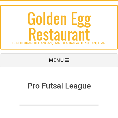
Skip
Golden Egg
to
content
Restaurant
PENDIDIKAN, KEUANGAN, DAN OLAHRAGA BERKELANJUTAN
Primary
MENU
Navigation
Menu
Pro Futsal League