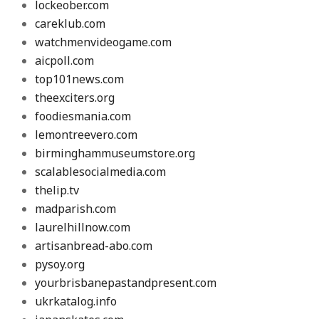
lockeober.com
careklub.com
watchmenvideogame.com
aicpoll.com
top101news.com
theexciters.org
foodiesmania.com
lemontreevero.com
birminghammuseumstore.org
scalablesocialmedia.com
thelip.tv
madparish.com
laurelhillnow.com
artisanbread-abo.com
pysoy.org
yourbrisbanepastandpresent.com
ukrkatalog.info