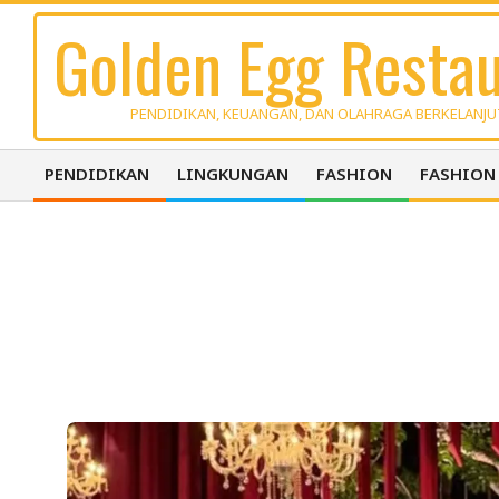
Skip
Golden Egg Restau
to
content
PENDIDIKAN, KEUANGAN, DAN OLAHRAGA BERKELANJ
PENDIDIKAN
LINGKUNGAN
FASHION
FASHION
Primary
Navigation
Menu