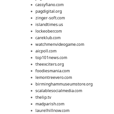
cassyfiano.com
pagdigital.org
zinger-soft.com
islandtimes.us
lockeober.com
careklub.com
watchmenvideogame.com
aicpoll.com
top101news.com
theexciters.org
foodiesmania.com
lemontreevero.com
birminghammuseumstore.org
scalablesocialmedia.com
thelip.tv
madparish.com
laurelhillnow.com