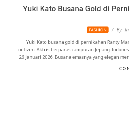
Yuki Kato Busana Gold di Pern
2026-
By:
I
FASHION
02-
Yuki Kato busana gold di pernikahan Ranty Ma
05
netizen. Aktris berparas campuran Jepang-Indonesi
26 Januari 2026. Busana emasnya yang elegan m
CO