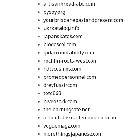
artisanbread-abo.com
pysoy.org
yourbrisbanepastandpresent.com
ukrkatalog.info
japanskates.com
blogoscol.com
lpdaccountability.com
rochlin-roots-west.com
hdtvcosmos.com
promedpersonnel.com
dreyfussir.com
toto868
hiveozark.com
thelearningcafe.net
actiontabernacleministries.com
voguemagz.com
morethingsjapanese.com