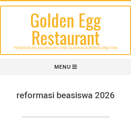
Skip
Golden Egg
to
content
Restaurant
PENDIDIKAN, KEUANGAN, DAN OLAHRAGA BERKELANJUTAN
Primary
MENU
Navigation
Menu
reformasi beasiswa 2026