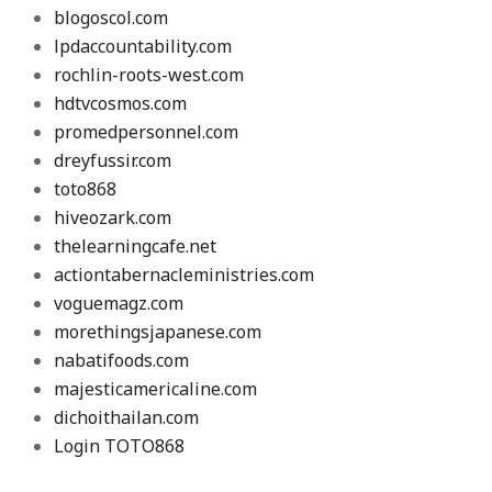
blogoscol.com
lpdaccountability.com
rochlin-roots-west.com
hdtvcosmos.com
promedpersonnel.com
dreyfussir.com
toto868
hiveozark.com
thelearningcafe.net
actiontabernacleministries.com
voguemagz.com
morethingsjapanese.com
nabatifoods.com
majesticamericaline.com
dichoithailan.com
Login TOTO868