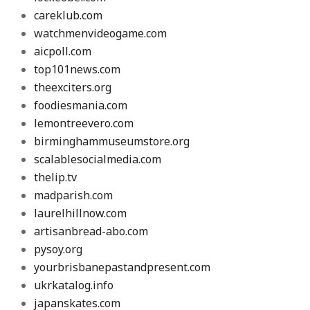
careklub.com
watchmenvideogame.com
aicpoll.com
top101news.com
theexciters.org
foodiesmania.com
lemontreevero.com
birminghammuseumstore.org
scalablesocialmedia.com
thelip.tv
madparish.com
laurelhillnow.com
artisanbread-abo.com
pysoy.org
yourbrisbanepastandpresent.com
ukrkatalog.info
japanskates.com