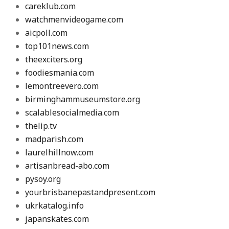
careklub.com
watchmenvideogame.com
aicpoll.com
top101news.com
theexciters.org
foodiesmania.com
lemontreevero.com
birminghammuseumstore.org
scalablesocialmedia.com
thelip.tv
madparish.com
laurelhillnow.com
artisanbread-abo.com
pysoy.org
yourbrisbanepastandpresent.com
ukrkatalog.info
japanskates.com