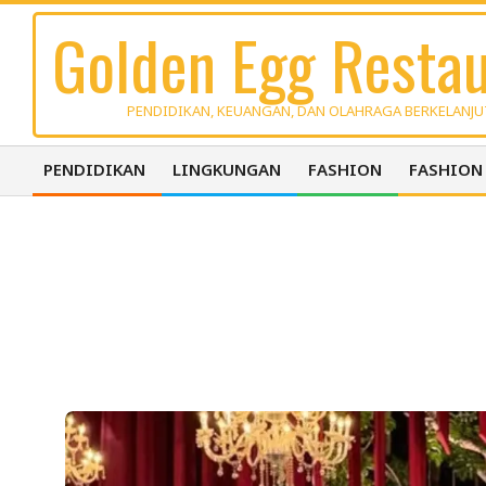
Skip
Golden Egg Restau
to
content
PENDIDIKAN, KEUANGAN, DAN OLAHRAGA BERKELANJ
PENDIDIKAN
LINGKUNGAN
FASHION
FASHION
Primary
Navigation
Menu