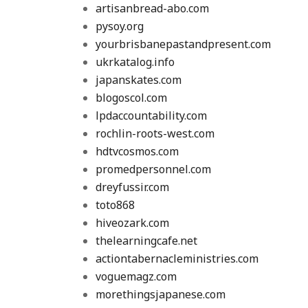
artisanbread-abo.com
pysoy.org
yourbrisbanepastandpresent.com
ukrkatalog.info
japanskates.com
blogoscol.com
lpdaccountability.com
rochlin-roots-west.com
hdtvcosmos.com
promedpersonnel.com
dreyfussir.com
toto868
hiveozark.com
thelearningcafe.net
actiontabernacleministries.com
voguemagz.com
morethingsjapanese.com