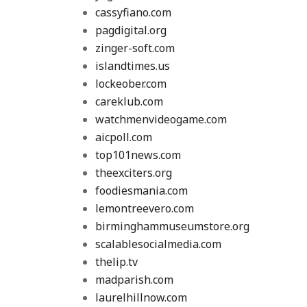
cassyfiano.com
pagdigital.org
zinger-soft.com
islandtimes.us
lockeober.com
careklub.com
watchmenvideogame.com
aicpoll.com
top101news.com
theexciters.org
foodiesmania.com
lemontreevero.com
birminghammuseumstore.org
scalablesocialmedia.com
thelip.tv
madparish.com
laurelhillnow.com