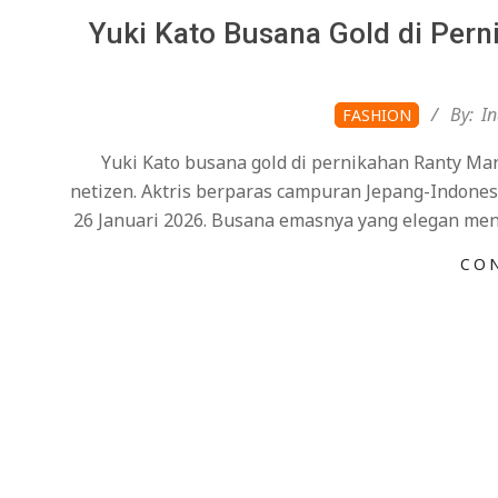
Yuki Kato Busana Gold di Pern
2026-
By:
I
FASHION
02-
Yuki Kato busana gold di pernikahan Ranty Ma
05
netizen. Aktris berparas campuran Jepang-Indonesi
26 Januari 2026. Busana emasnya yang elegan m
CO