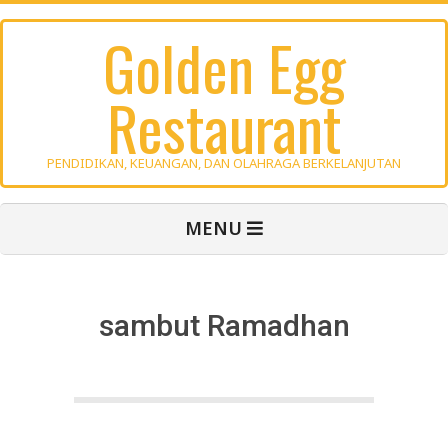
Skip
Golden Egg
to
content
Restaurant
PENDIDIKAN, KEUANGAN, DAN OLAHRAGA BERKELANJUTAN
Primary
MENU
Navigation
Menu
sambut Ramadhan