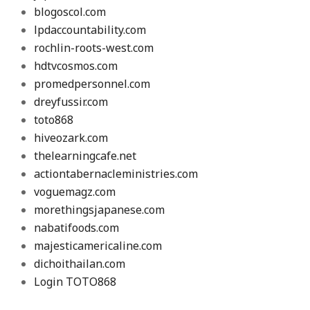
blogoscol.com
lpdaccountability.com
rochlin-roots-west.com
hdtvcosmos.com
promedpersonnel.com
dreyfussir.com
toto868
hiveozark.com
thelearningcafe.net
actiontabernacleministries.com
voguemagz.com
morethingsjapanese.com
nabatifoods.com
majesticamericaline.com
dichoithailan.com
Login TOTO868