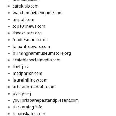
careklub.com
watchmenvideogame.com
aicpoll.com
top101news.com
theexciters.org
foodiesmania.com
lemontreevero.com
birminghammuseumstore.org
scalablesocialmedia.com
thelip.tv
madparish.com
laurelhillnow.com
artisanbread-abo.com
pysoy.org
yourbrisbanepastandpresent.com
ukrkatalog.info
japanskates.com