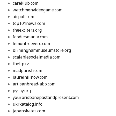
careklub.com
watchmenvideogame.com
aicpoll.com
top101news.com
theexciters.org
foodiesmania.com
lemontreevero.com
birminghammuseumstore.org
scalablesocialmedia.com
thelip.tv
madparish.com
laurelhillnow.com
artisanbread-abo.com
pysoy.org
yourbrisbanepastandpresent.com
ukrkatalog.info
japanskates.com