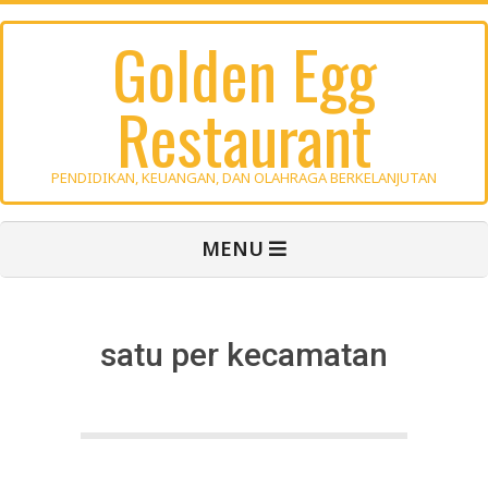
Skip
Golden Egg
to
content
Restaurant
PENDIDIKAN, KEUANGAN, DAN OLAHRAGA BERKELANJUTAN
Primary
MENU
Navigation
Menu
satu per kecamatan