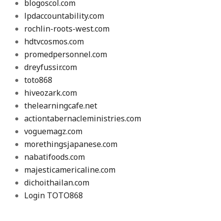
blogoscol.com
lpdaccountability.com
rochlin-roots-west.com
hdtvcosmos.com
promedpersonnel.com
dreyfussir.com
toto868
hiveozark.com
thelearningcafe.net
actiontabernacleministries.com
voguemagz.com
morethingsjapanese.com
nabatifoods.com
majesticamericaline.com
dichoithailan.com
Login TOTO868