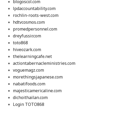
blogoscol.com
lpdaccountability.com
rochlin-roots-west.com
hdtvcosmos.com
promedpersonnel.com
dreyfussir.com
toto868
hiveozark.com
thelearningcafe.net
actiontabernacleministries.com
voguemagz.com
morethingsjapanese.com
nabatifoods.com
majesticamericaline.com
dichoithailan.com
Login TOTO868