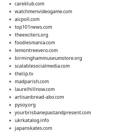
careklub.com
watchmenvideogame.com
aicpoll.com
top101news.com
theexciters.org
foodiesmania.com
lemontreevero.com
birminghammuseumstore.org
scalablesocialmedia.com
thelip.tv
madparish.com
laurelhillnow.com
artisanbread-abo.com
pysoy.org
yourbrisbanepastandpresent.com
ukrkatalog.info
japanskates.com