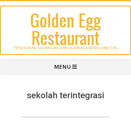
Skip
Golden Egg
to
content
Restaurant
PENDIDIKAN, KEUANGAN, DAN OLAHRAGA BERKELANJUTAN
Primary
MENU
Navigation
Menu
sekolah terintegrasi