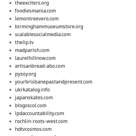
theexciters.org
foodiesmania.com
lemontreevero.com
birminghammuseumstore.org
scalablesocialmedia.com
thelip.tv
madparish.com
laurelhillnow.com
artisanbread-abo.com
pysoy.org
yourbrisbanepastandpresent.com
ukrkatalog.info
japanskates.com
blogoscol.com
lpdaccountability.com
rochlin-roots-west.com
hdtvcosmos.com