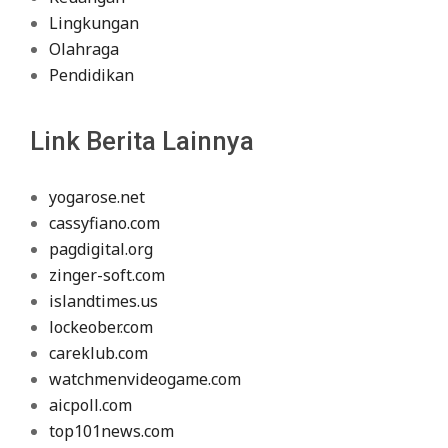
Lingkungan
Olahraga
Pendidikan
Link Berita Lainnya
yogarose.net
cassyfiano.com
pagdigital.org
zinger-soft.com
islandtimes.us
lockeober.com
careklub.com
watchmenvideogame.com
aicpoll.com
top101news.com