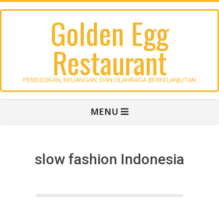
Skip
Golden Egg
to
content
Restaurant
PENDIDIKAN, KEUANGAN, DAN OLAHRAGA BERKELANJUTAN
Primary
MENU
Navigation
Menu
slow fashion Indonesia