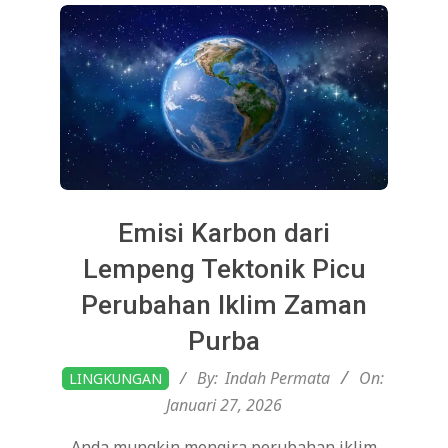
Emisi Karbon dari
Lempeng Tektonik Picu
Perubahan Iklim Zaman
Purba
2026-
By:
Indah Permata
On:
LINGKUNGAN
01-
Januari 27, 2026
27
Anda mungkin mengira perubahan iklim