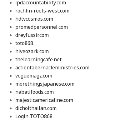
lpdaccountability.com
rochlin-roots-west.com
hdtvcosmos.com
promedpersonnel.com
dreyfussir.com
toto868
hiveozark.com
thelearningcafe.net
actiontabernacleministries.com
voguemagz.com
morethingsjapanese.com
nabatifoods.com
majesticamericaline.com
dichoithailan.com
Login TOTO868