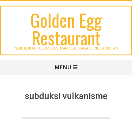
Skip
Golden Egg
to
content
Restaurant
PENDIDIKAN, KEUANGAN, DAN OLAHRAGA BERKELANJUTAN
Primary
MENU
Navigation
Menu
subduksi vulkanisme