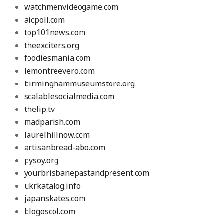
watchmenvideogame.com
aicpoll.com
top101news.com
theexciters.org
foodiesmania.com
lemontreevero.com
birminghammuseumstore.org
scalablesocialmedia.com
thelip.tv
madparish.com
laurelhillnow.com
artisanbread-abo.com
pysoy.org
yourbrisbanepastandpresent.com
ukrkatalog.info
japanskates.com
blogoscol.com