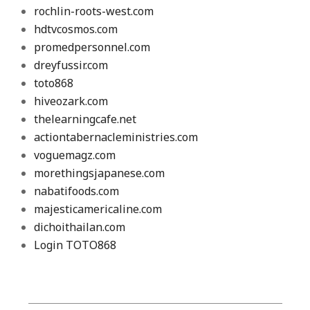
rochlin-roots-west.com
hdtvcosmos.com
promedpersonnel.com
dreyfussir.com
toto868
hiveozark.com
thelearningcafe.net
actiontabernacleministries.com
voguemagz.com
morethingsjapanese.com
nabatifoods.com
majesticamericaline.com
dichoithailan.com
Login TOTO868