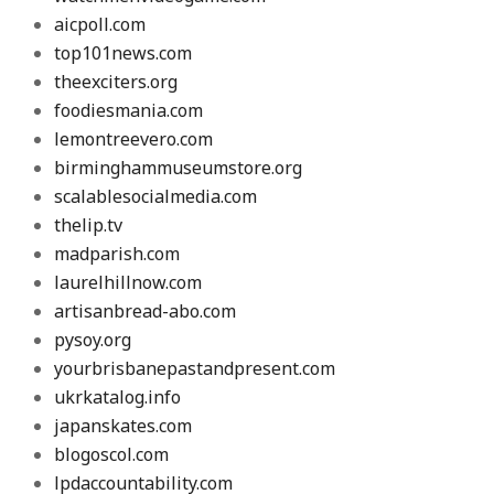
aicpoll.com
top101news.com
theexciters.org
foodiesmania.com
lemontreevero.com
birminghammuseumstore.org
scalablesocialmedia.com
thelip.tv
madparish.com
laurelhillnow.com
artisanbread-abo.com
pysoy.org
yourbrisbanepastandpresent.com
ukrkatalog.info
japanskates.com
blogoscol.com
lpdaccountability.com