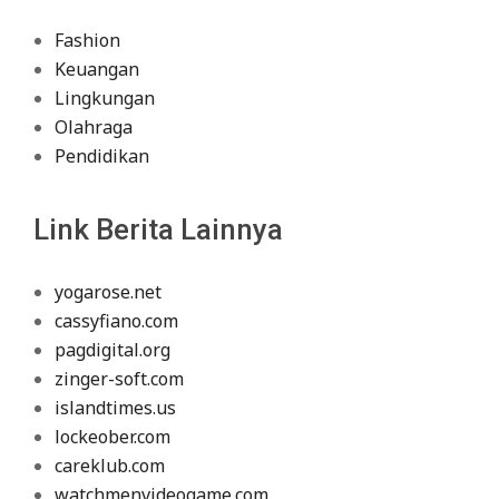
Fashion
Keuangan
Lingkungan
Olahraga
Pendidikan
Link Berita Lainnya
yogarose.net
cassyfiano.com
pagdigital.org
zinger-soft.com
islandtimes.us
lockeober.com
careklub.com
watchmenvideogame.com