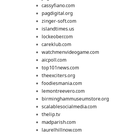
cassyfiano.com
pagdigital.org
zinger-soft.com
islandtimes.us
lockeober.com
careklub.com
watchmenvideogame.com
aicpoll.com
top101news.com
theexciters.org
foodiesmania.com
lemontreevero.com
birminghammuseumstore.org
scalablesocialmedia.com
thelip.tv
madparish.com
laurelhillnow.com