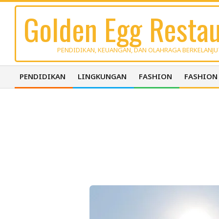
Skip
Golden Egg Restau
to
content
PENDIDIKAN, KEUANGAN, DAN OLAHRAGA BERKELANJ
PENDIDIKAN
LINGKUNGAN
FASHION
FASHION
Primary
Navigation
Menu