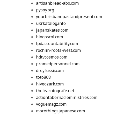
artisanbread-abo.com
pysoy.org
yourbrisbanepastandpresent.com
ukrkatalog.info
japanskates.com
blogoscol.com
lpdaccountability.com
rochlin-roots-west.com
hdtvcosmos.com
promedpersonnel.com
dreyfussir.com
toto868
hiveozark.com
thelearningcafe.net
actiontabernacleministries.com
voguemagz.com
morethingsjapanese.com