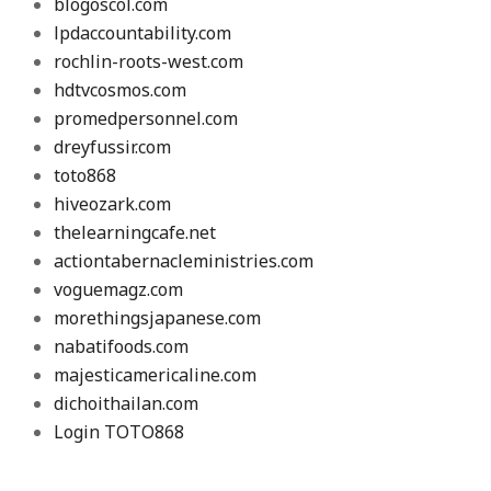
blogoscol.com
lpdaccountability.com
rochlin-roots-west.com
hdtvcosmos.com
promedpersonnel.com
dreyfussir.com
toto868
hiveozark.com
thelearningcafe.net
actiontabernacleministries.com
voguemagz.com
morethingsjapanese.com
nabatifoods.com
majesticamericaline.com
dichoithailan.com
Login TOTO868