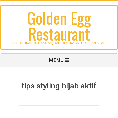
Skip
Golden Egg
to
content
Restaurant
PENDIDIKAN, KEUANGAN, DAN OLAHRAGA BERKELANJUTAN
Primary
MENU
Navigation
Menu
tips styling hijab aktif