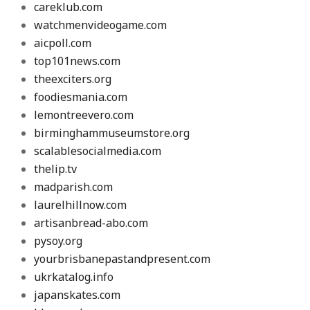
careklub.com
watchmenvideogame.com
aicpoll.com
top101news.com
theexciters.org
foodiesmania.com
lemontreevero.com
birminghammuseumstore.org
scalablesocialmedia.com
thelip.tv
madparish.com
laurelhillnow.com
artisanbread-abo.com
pysoy.org
yourbrisbanepastandpresent.com
ukrkatalog.info
japanskates.com