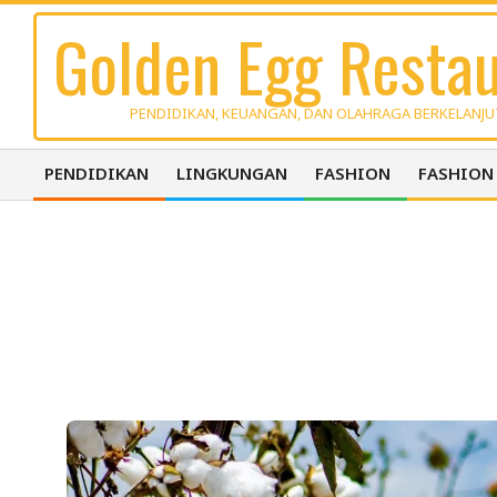
Skip
Golden Egg Restau
to
content
PENDIDIKAN, KEUANGAN, DAN OLAHRAGA BERKELANJ
PENDIDIKAN
LINGKUNGAN
FASHION
FASHION
Primary
Navigation
Menu