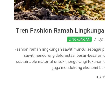
Tren Fashion Ramah Lingkungan 
2026-
By:
LINGKUNGAN
01-
Fashion ramah lingkungan sawit muncul sebagai p
22
sawit mendorong deforestasi besar-besaran d
sustainable material untuk mengurangi tekanan te
juga mendukung ekonomi ber
CO