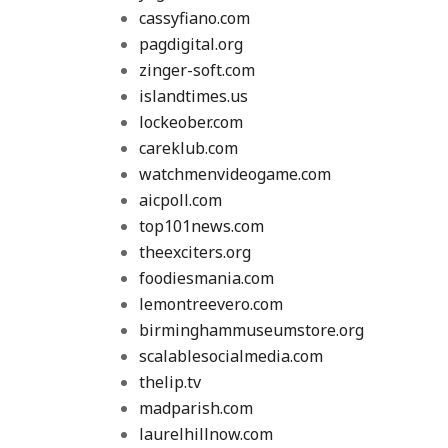
cassyfiano.com
pagdigital.org
zinger-soft.com
islandtimes.us
lockeober.com
careklub.com
watchmenvideogame.com
aicpoll.com
top101news.com
theexciters.org
foodiesmania.com
lemontreevero.com
birminghammuseumstore.org
scalablesocialmedia.com
thelip.tv
madparish.com
laurelhillnow.com