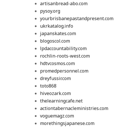
artisanbread-abo.com
pysoy.org
yourbrisbanepastandpresent.com
ukrkatalog.info
japanskates.com
blogoscol.com
lpdaccountability.com
rochlin-roots-west.com
hdtvcosmos.com
promedpersonnel.com
dreyfussir.com
toto868
hiveozark.com
thelearningcafe.net
actiontabernacleministries.com
voguemagz.com
morethingsjapanese.com