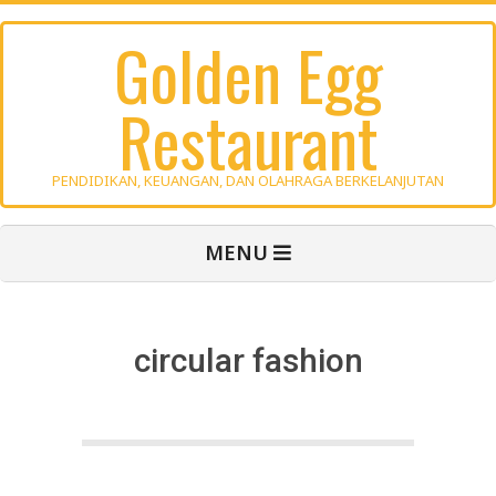
Skip
Golden Egg
to
content
Restaurant
PENDIDIKAN, KEUANGAN, DAN OLAHRAGA BERKELANJUTAN
Primary
MENU
Navigation
Menu
circular fashion