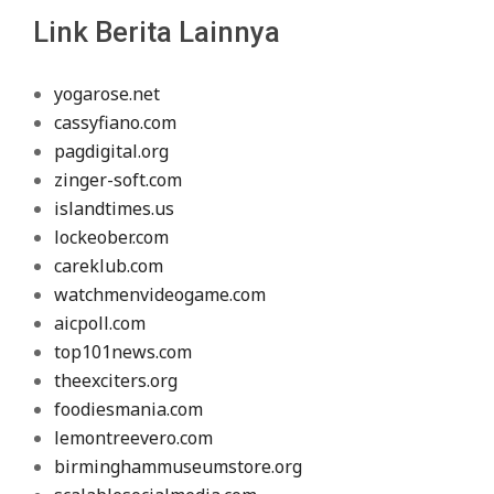
Link Berita Lainnya
yogarose.net
cassyfiano.com
pagdigital.org
zinger-soft.com
islandtimes.us
lockeober.com
careklub.com
watchmenvideogame.com
aicpoll.com
top101news.com
theexciters.org
foodiesmania.com
lemontreevero.com
birminghammuseumstore.org