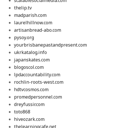
scalablesocialmedia.com
thelip.tv
madparish.com
laurelhillnow.com
artisanbread-abo.com
pysoy.org
yourbrisbanepastandpresent.com
ukrkatalog.info
japanskates.com
blogoscol.com
lpdaccountability.com
rochlin-roots-west.com
hdtvcosmos.com
promedpersonnel.com
dreyfussir.com
toto868
hiveozark.com
thelearningcafe.net