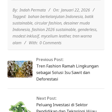
01-
22
By:
Indah Permata
On:
Januari 22, 2026
Tagged:
bahan berkelanjutan Indonesia
,
batik
sustainable
,
circular fashion
,
desainer muda
Indonesia
,
fashion 2026 sustainable
,
genderless
,
modest inklusif
,
mycelium leather
,
tren warna
alam
With:
0 Comments
Previous Post:
Tren Fashion Ramah Lingkungan
sebagai Solusi Isu Sawit dan
Deforestasi
Next Post:
Peluang Investasi di Sektor
Pendidikan dan Teknologi Hijau