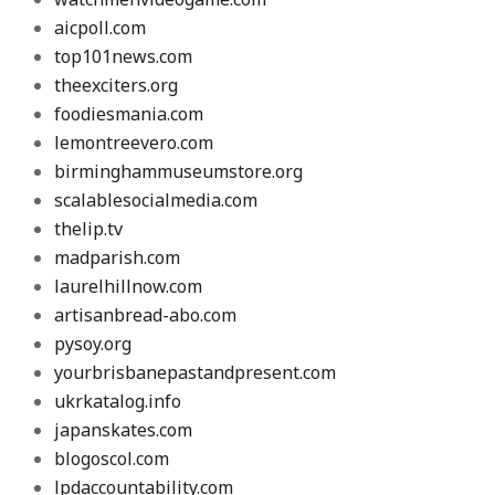
aicpoll.com
top101news.com
theexciters.org
foodiesmania.com
lemontreevero.com
birminghammuseumstore.org
scalablesocialmedia.com
thelip.tv
madparish.com
laurelhillnow.com
artisanbread-abo.com
pysoy.org
yourbrisbanepastandpresent.com
ukrkatalog.info
japanskates.com
blogoscol.com
lpdaccountability.com