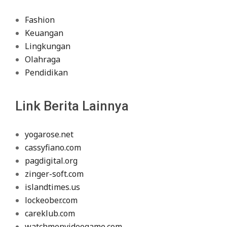
Fashion
Keuangan
Lingkungan
Olahraga
Pendidikan
Link Berita Lainnya
yogarose.net
cassyfiano.com
pagdigital.org
zinger-soft.com
islandtimes.us
lockeober.com
careklub.com
watchmenvideogame.com