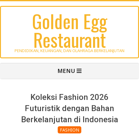
Skip
Golden Egg
to
content
Restaurant
PENDIDIKAN, KEUANGAN, DAN OLAHRAGA BERKELANJUTAN
Primary
MENU
Navigation
Menu
Koleksi Fashion 2026
Futuristik dengan Bahan
Berkelanjutan di Indonesia
FASHION