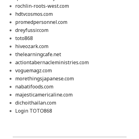
rochlin-roots-west.com
hdtvcosmos.com
promedpersonnel.com
dreyfussir.com
toto868
hiveozark.com
thelearningcafe.net
actiontabernacleministries.com
voguemagz.com
morethingsjapanese.com
nabatifoods.com
majesticamericaline.com
dichoithailan.com
Login TOTO868