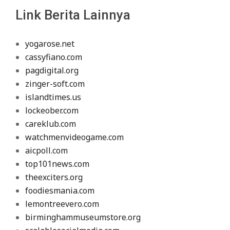
Link Berita Lainnya
yogarose.net
cassyfiano.com
pagdigital.org
zinger-soft.com
islandtimes.us
lockeober.com
careklub.com
watchmenvideogame.com
aicpoll.com
top101news.com
theexciters.org
foodiesmania.com
lemontreevero.com
birminghammuseumstore.org