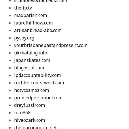
scalablesocialmedia.com
thelip.tv
madparish.com
laurelhillnow.com
artisanbread-abo.com
pysoy.org
yourbrisbanepastandpresent.com
ukrkatalog.info
japanskates.com
blogoscol.com
lpdaccountability.com
rochlin-roots-west.com
hdtvcosmos.com
promedpersonnel.com
dreyfussir.com
toto868
hiveozark.com
thelearningcafe.net