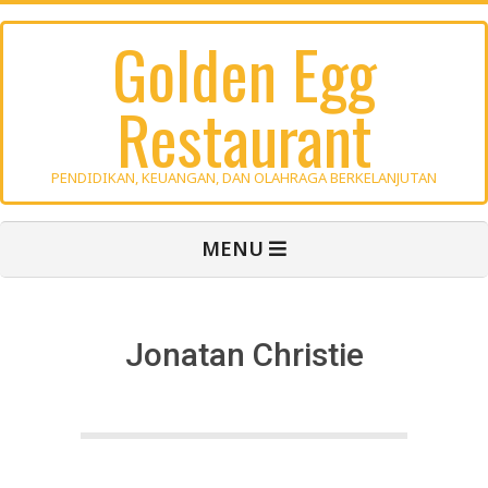
Skip
Golden Egg
to
content
Restaurant
PENDIDIKAN, KEUANGAN, DAN OLAHRAGA BERKELANJUTAN
Primary
MENU
Navigation
Menu
Jonatan Christie