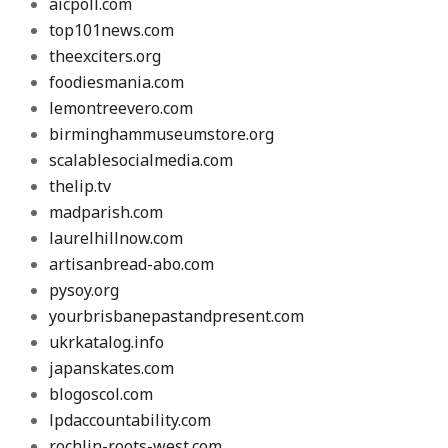
aicpoll.com
top101news.com
theexciters.org
foodiesmania.com
lemontreevero.com
birminghammuseumstore.org
scalablesocialmedia.com
thelip.tv
madparish.com
laurelhillnow.com
artisanbread-abo.com
pysoy.org
yourbrisbanepastandpresent.com
ukrkatalog.info
japanskates.com
blogoscol.com
lpdaccountability.com
rochlin-roots-west.com