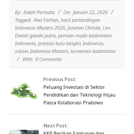
01-
22
By:
Indah Permata
On:
Januari 22, 2026
Tagged:
Alwi Farhan
,
hasil pertandingan
Indonesia Masters 2026
,
Jonatan Christie
,
Leo
Daniel ganda putra
,
pemain muda badminton
Indonesia
,
prestasi bulu tangkis Indonesia
,
sukses Indonesia Masters
,
turnamen badminton
With:
0 Comments
Previous Post:
Peluang Investasi di Sektor
Pendidikan dan Teknologi Hijau
Pasca Kolaborasi Prabowo
Next Post:
KKP Berikan Santunan dan