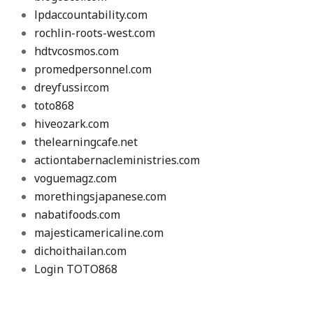
lpdaccountability.com
rochlin-roots-west.com
hdtvcosmos.com
promedpersonnel.com
dreyfussir.com
toto868
hiveozark.com
thelearningcafe.net
actiontabernacleministries.com
voguemagz.com
morethingsjapanese.com
nabatifoods.com
majesticamericaline.com
dichoithailan.com
Login TOTO868