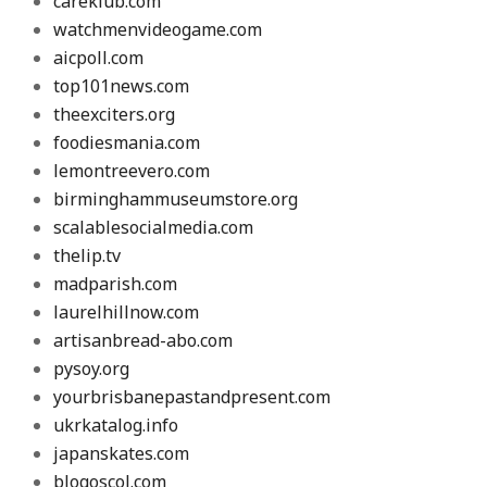
careklub.com
watchmenvideogame.com
aicpoll.com
top101news.com
theexciters.org
foodiesmania.com
lemontreevero.com
birminghammuseumstore.org
scalablesocialmedia.com
thelip.tv
madparish.com
laurelhillnow.com
artisanbread-abo.com
pysoy.org
yourbrisbanepastandpresent.com
ukrkatalog.info
japanskates.com
blogoscol.com