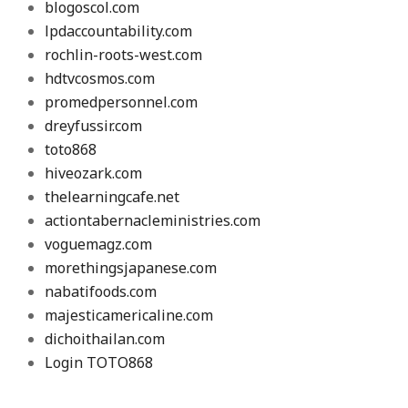
blogoscol.com
lpdaccountability.com
rochlin-roots-west.com
hdtvcosmos.com
promedpersonnel.com
dreyfussir.com
toto868
hiveozark.com
thelearningcafe.net
actiontabernacleministries.com
voguemagz.com
morethingsjapanese.com
nabatifoods.com
majesticamericaline.com
dichoithailan.com
Login TOTO868