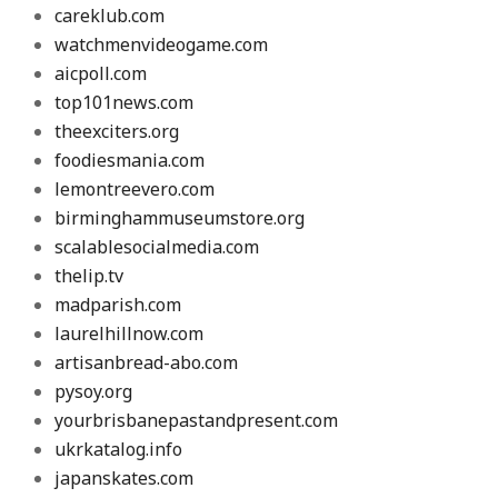
careklub.com
watchmenvideogame.com
aicpoll.com
top101news.com
theexciters.org
foodiesmania.com
lemontreevero.com
birminghammuseumstore.org
scalablesocialmedia.com
thelip.tv
madparish.com
laurelhillnow.com
artisanbread-abo.com
pysoy.org
yourbrisbanepastandpresent.com
ukrkatalog.info
japanskates.com