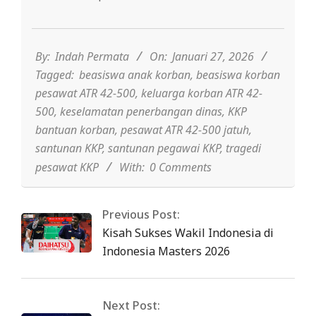
2026-
01-
27
By:
Indah Permata
On:
Januari 27, 2026
Tagged:
beasiswa anak korban
,
beasiswa korban
pesawat ATR 42-500
,
keluarga korban ATR 42-
500
,
keselamatan penerbangan dinas
,
KKP
bantuan korban
,
pesawat ATR 42-500 jatuh
,
santunan KKP
,
santunan pegawai KKP
,
tragedi
pesawat KKP
With:
0 Comments
Previous Post:
Kisah Sukses Wakil Indonesia di
Indonesia Masters 2026
Next Post: