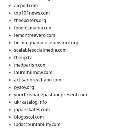
aicpoll.com
top101news.com
theexciters.org
foodiesmania.com
lemontreevero.com
birminghammuseumstore.org
scalablesocialmedia.com
thelip.tv
madparish.com
laurelhillnow.com
artisanbread-abo.com
pysoy.org
yourbrisbanepastandpresent.com
ukrkatalog.info
japanskates.com
blogoscol.com
lpdaccountability.com