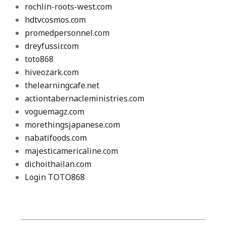
rochlin-roots-west.com
hdtvcosmos.com
promedpersonnel.com
dreyfussir.com
toto868
hiveozark.com
thelearningcafe.net
actiontabernacleministries.com
voguemagz.com
morethingsjapanese.com
nabatifoods.com
majesticamericaline.com
dichoithailan.com
Login TOTO868