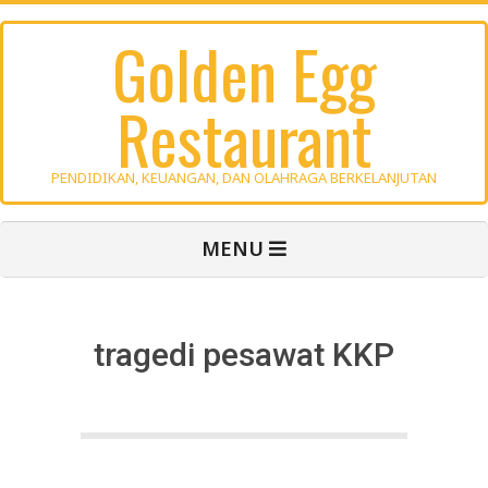
Skip
Golden Egg
to
content
Restaurant
PENDIDIKAN, KEUANGAN, DAN OLAHRAGA BERKELANJUTAN
Primary
MENU
Navigation
Menu
tragedi pesawat KKP