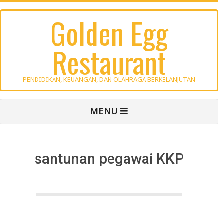
Skip
Golden Egg
to
content
Restaurant
PENDIDIKAN, KEUANGAN, DAN OLAHRAGA BERKELANJUTAN
Primary
MENU
Navigation
Menu
santunan pegawai KKP