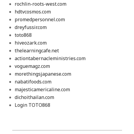
rochlin-roots-west.com
hdtvcosmos.com
promedpersonnel.com
dreyfussir.com
toto868
hiveozark.com
thelearningcafe.net
actiontabernacleministries.com
voguemagz.com
morethingsjapanese.com
nabatifoods.com
majesticamericaline.com
dichoithailan.com
Login TOTO868