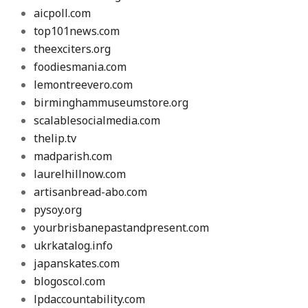
aicpoll.com
top101news.com
theexciters.org
foodiesmania.com
lemontreevero.com
birminghammuseumstore.org
scalablesocialmedia.com
thelip.tv
madparish.com
laurelhillnow.com
artisanbread-abo.com
pysoy.org
yourbrisbanepastandpresent.com
ukrkatalog.info
japanskates.com
blogoscol.com
lpdaccountability.com