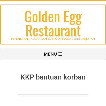
Skip
Golden Egg
to
content
Restaurant
PENDIDIKAN, KEUANGAN, DAN OLAHRAGA BERKELANJUTAN
Primary
MENU
Navigation
Menu
KKP bantuan korban