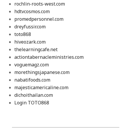
rochlin-roots-west.com
hdtvcosmos.com
promedpersonnel.com
dreyfussir.com
toto868
hiveozark.com
thelearningcafe.net
actiontabernacleministries.com
voguemagz.com
morethingsjapanese.com
nabatifoods.com
majesticamericaline.com
dichoithailan.com
Login TOTO868