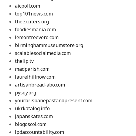
aicpoll.com
top101news.com
theexciters.org
foodiesmania.com
lemontreevero.com
birminghammuseumstore.org
scalablesocialmedia.com
thelip.tv
madparish.com
laurelhillnow.com
artisanbread-abo.com
pysoy.org
yourbrisbanepastandpresent.com
ukrkatalog.info
japanskates.com
blogoscol.com
lpdaccountability.com