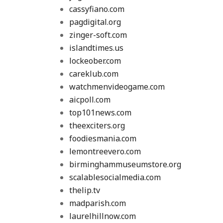
cassyfiano.com
pagdigital.org
zinger-soft.com
islandtimes.us
lockeober.com
careklub.com
watchmenvideogame.com
aicpoll.com
top101news.com
theexciters.org
foodiesmania.com
lemontreevero.com
birminghammuseumstore.org
scalablesocialmedia.com
thelip.tv
madparish.com
laurelhillnow.com