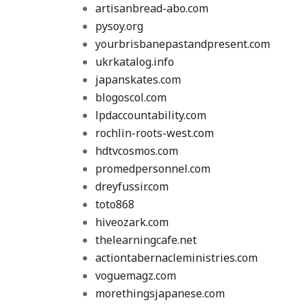
artisanbread-abo.com
pysoy.org
yourbrisbanepastandpresent.com
ukrkatalog.info
japanskates.com
blogoscol.com
lpdaccountability.com
rochlin-roots-west.com
hdtvcosmos.com
promedpersonnel.com
dreyfussir.com
toto868
hiveozark.com
thelearningcafe.net
actiontabernacleministries.com
voguemagz.com
morethingsjapanese.com