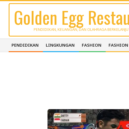
Skip
Golden Egg Restau
to
content
PENDIDIKAN, KEUANGAN, DAN OLAHRAGA BERKELANJ
PENDIDIKAN
LINGKUNGAN
FASHION
FASHION
Primary
Navigation
Menu